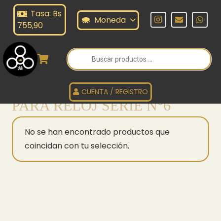
Tasa: Bs
LISTER DE BATERIA PARA RELO
Moneda
755,90
ERIE N°6
Búsqueda
de
productos
BLISTER DE BATERIA
CUENTA / REGISTRO
PARA RELOJ SERIE N°6
No se han encontrado productos que
coincidan con tu selección.