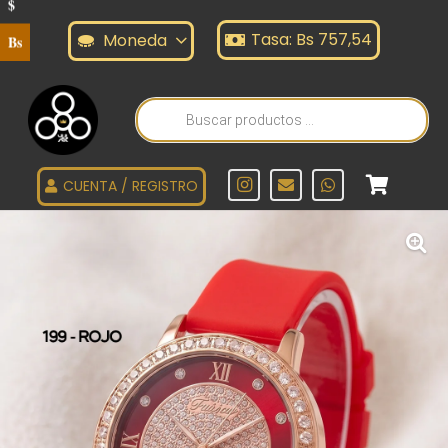
$
Tasa: Bs 757,54
Moneda
Bs
Búsqueda
de
productos
CUENTA / REGISTRO