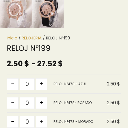
Inicio
/
RELOJERÍA
/ RELOJ N°199
RELOJ N°199
Rango
2.50
$
-
27.52
$
de
precios:
Cantidad
-
+
2.50
$
RELOJ N°478 - AZUL
desde
2.50 $
Cantidad
hasta
-
+
2.50
$
RELOJ N°478- ROSADO
27.52 $
Cantidad
-
+
2.50
$
RELOJ N°478 - MORADO