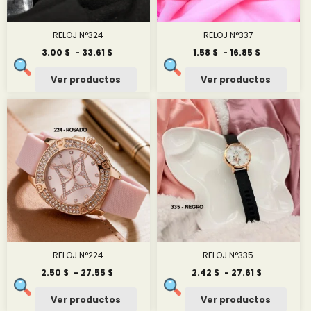
RELOJ N°324
RELOJ N°337
Rango
Rango
3.00
$
-
33.61
$
1.58
$
-
16.85
$
de
de
precios:
precios:
Ver productos
Ver productos
desde
desde
3.00 $
1.58 $
hasta
hasta
33.61 $
16.85 $
RELOJ N°224
RELOJ N°335
Rango
Rango
2.50
$
-
27.55
$
2.42
$
-
27.61
$
de
de
precios:
precios:
Ver productos
Ver productos
desde
desde