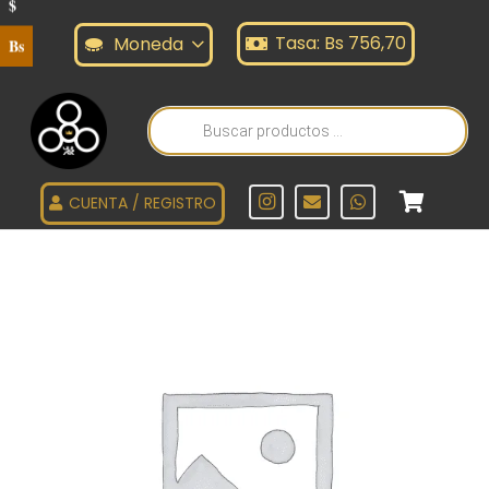
$
Tasa: Bs 756,70
Moneda
Bs
Búsqueda
de
productos
CUENTA / REGISTRO