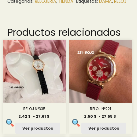
Categorías:
RELOJERÍA
,
TIENDA
Etiquetas:
DAMA
,
RELOJ
Productos relacionados
RELOJ N°335
RELOJ N°221
Rango
Rango
2.42
$
-
27.61
$
2.50
$
-
27.55
$
de
de
precios:
precios:
Ver productos
Ver productos
desde
desde
2.42 $
2.50 $