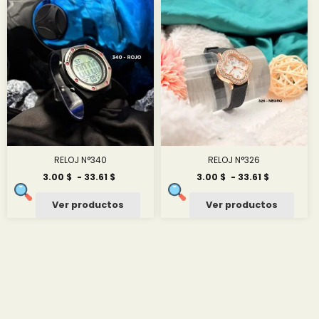
hasta
hasta
27.61 $
27.55 $
RELOJ N°340
RELOJ N°326
Rango
Rango
3.00
$
-
33.61
$
3.00
$
-
33.61
$
de
de
precios:
precios:
Ver productos
Ver productos
desde
desde
3.00 $
3.00 $
hasta
hasta
33.61 $
33.61 $