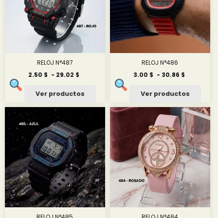
RELOJ N°487
RELOJ N°486
Rango
Rango
2.50
$
-
29.02
$
3.00
$
-
30.86
$
de
de
precios:
precios:
Ver productos
Ver productos
desde
desde
2.50 $
3.00 $
hasta
hasta
29.02 $
30.86 $
RELOJ N°485
RELOJ N°484