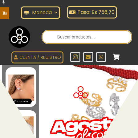
$
Tasa: Bs 756,70
Moneda
Bs
Búsqueda
de
productos
CUENTA / REGISTRO
Ver producto
Ver todos los productos