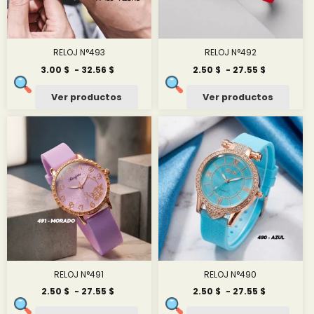
RELOJ N°493
RELOJ N°492
Rango
Rango
3.00
$
-
32.56
$
2.50
$
-
27.55
$
de
de
precios:
precios:
Ver productos
Ver productos
desde
desde
3.00 $
2.50 $
hasta
hasta
32.56 $
27.55 $
RELOJ N°491
RELOJ N°490
Rango
Rango
2.50
$
-
27.55
$
2.50
$
-
27.55
$
de
de
precios:
precios: