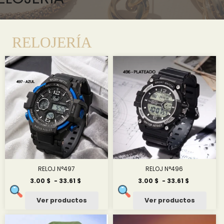
RELOJERÍA
RELOJ N°497
RELOJ N°496
Rango
Rango
3.00
$
-
33.61
$
3.00
$
-
33.61
$
de
de
precios:
precios:
Ver productos
Ver productos
desde
desde
3.00 $
3.00 $
hasta
hasta