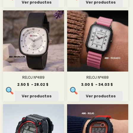
Ver productos
Ver productos
desde
desde
2.50 $
2.50 $
hasta
hasta
27.55 $
27.55 $
RELOJ N°489
RELOJ N°488
Rango
Rango
2.50
$
-
28.02
$
3.00
$
-
34.03
$
de
de
precios:
precios:
Ver productos
Ver productos
desde
desde
2.50 $
3.00 $
hasta
hasta
28.02 $
34.03 $