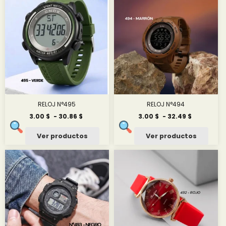
33.61 $
33.61 $
RELOJ N°495
RELOJ N°494
Rango
Rango
3.00
$
-
30.86
$
3.00
$
-
32.49
$
de
de
precios:
precios:
Ver productos
Ver productos
desde
desde
3.00 $
3.00 $
hasta
hasta
30.86 $
32.49 $