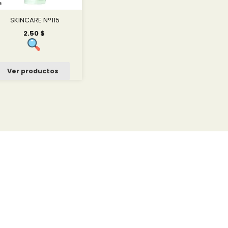
SKINCARE N°115
2.50
$
Ver productos