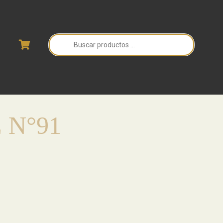
Búsqueda
de
productos
 N°91