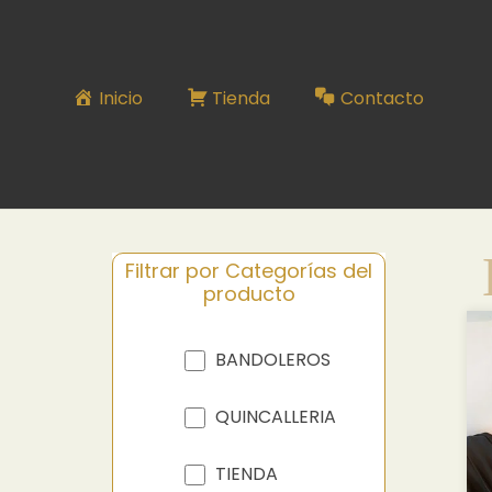
BANDOLERO SERIE N°91
Inicio
Tienda
Contacto
Filtrar por Categorías del
producto
BANDOLEROS
QUINCALLERIA
TIENDA