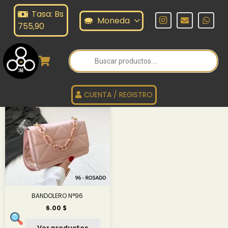
Tasa: Bs
ANDOLERO SERIE N°96
Moneda
755,90
Búsqueda
de
BANDOLERO SERIE N°96
productos
CUENTA / REGISTRO
BANDOLERO N°96
6.00
$
Ver productos