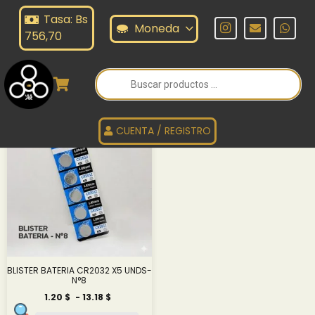
Tasa: Bs
ATERIA
Moneda
756,70
Búsqueda
de
BATERIA
productos
CUENTA / REGISTRO
BLISTER BATERIA CR2032 X5 UNDS-
N°8
Rango
1.20
$
-
13.18
$
de