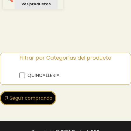
precios:
Ver productos
desde
1.20 $
hasta
13.18 $
Filtrar por Categorías del producto
QUINCALLERIA
🛒 Seguir comprando