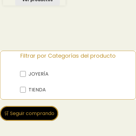
desde
2.29 $
hasta
26.44 $
Filtrar por Categorías del producto
JOYERÍA
TIENDA
🛒 Seguir comprando