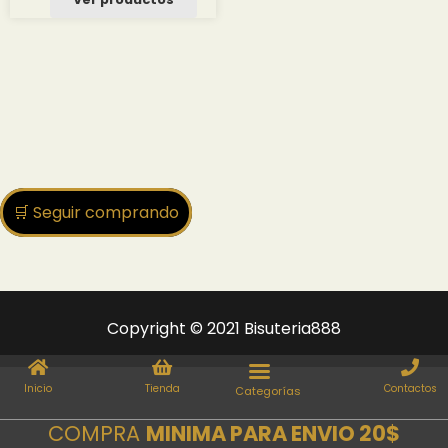
desde
2.29 $
hasta
26.42 $
🛒 Seguir comprando
Copyright © 2021 Bisuteria888
Inicio
Tienda
Contactos
COMPRA
MINIMA PARA ENVIO 20$