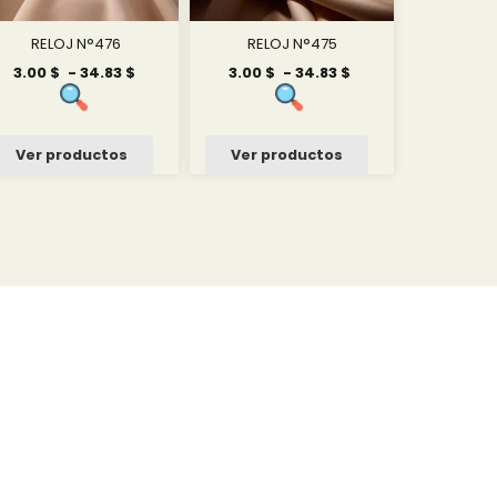
RELOJ N°476
RELOJ N°475
Rango
Rango
3.00
$
-
34.83
$
3.00
$
-
34.83
$
de
de
precios:
precios:
desde
desde
3.00 $
3.00 $
Ver productos
Ver productos
hasta
hasta
34.83 $
34.83 $