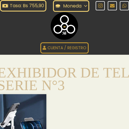
Tasa: Bs 755,90
Moneda
 N°3
CUENTA / REGISTRO
EXHIBIDOR DE TE
SERIE N°3