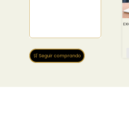
EX
🛒 Seguir comprando