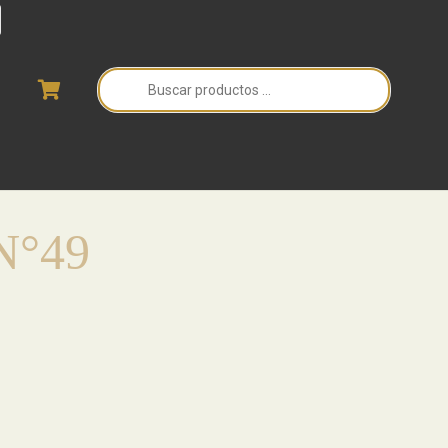
Búsqueda
de
productos
N°49