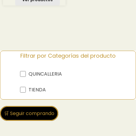
desde
1.81 $
hasta
24.19 $
Filtrar por Categorías del producto
QUINCALLERIA
TIENDA
🛒 Seguir comprando