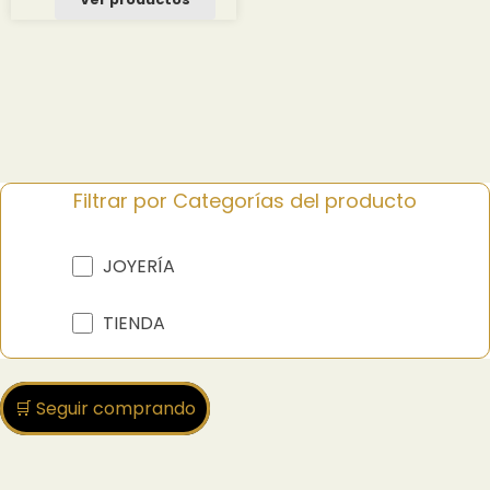
desde
2.29 $
hasta
26.44 $
Filtrar por Categorías del producto
JOYERÍA
TIENDA
🛒 Seguir comprando