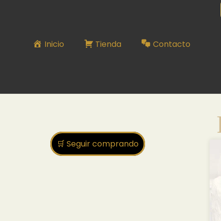
RELOJ N°381
Inicio
Tienda
Contacto
🛒 Seguir comprando