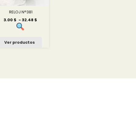
RELOJ N°381
Rango
3.00
$
-
32.48
$
de
precios:
desde
3.00 $
Ver productos
hasta
32.48 $