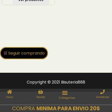
desde
3.00 $
hasta
34.85 $
🛒 Seguir comprando
Copyright © 2021 Bisuteria888
Inicio
Tienda
Contactos
COMPRA
MINIMA PARA ENVIO 20$