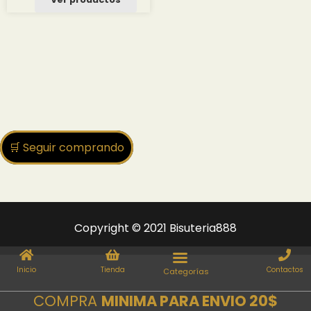
desde
3.00 $
hasta
34.83 $
🛒 Seguir comprando
Copyright © 2021 Bisuteria888
Inicio
Tienda
Contactos
COMPRA
MINIMA PARA ENVIO 20$