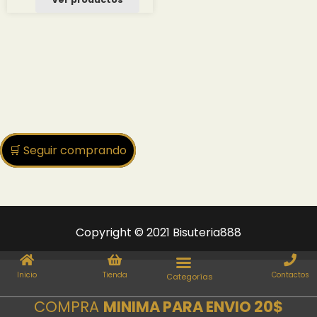
desde
2.50 $
hasta
27.55 $
🛒 Seguir comprando
Copyright © 2021 Bisuteria888
Inicio
Tienda
Contactos
COMPRA
MINIMA PARA ENVIO 20$