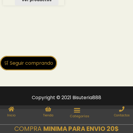
desde
3.00 $
hasta
16.68 $
🛒 Seguir comprando
Copyright © 2021 Bisuteria888
Inicio
Tienda
Contactos
COMPRA
MINIMA PARA ENVIO 20$