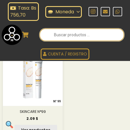
Tasa: Bs
KINCARE N°99
Moneda
756,70
Búsqueda
de
SKINCARE N°99
productos
CUENTA / REGISTRO
SKINCARE N°99
2.09
$
Ver productos