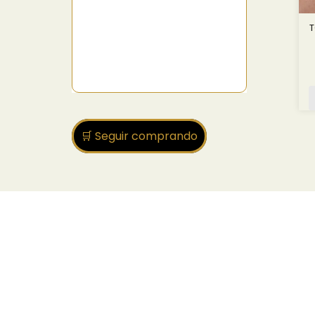
T
🛒 Seguir comprando