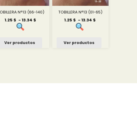
OBILLERA N°13 (66-140)
TOBILLERA N°13 (01-65)
Rango
Rango
1.25
$
-
13.34
$
1.25
$
-
13.34
$
de
de
precios:
precios:
desde
desde
1.25 $
1.25 $
Ver productos
Ver productos
hasta
hasta
13.34 $
13.34 $