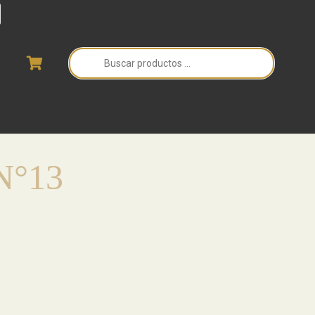
Búsqueda
de
productos
N°13