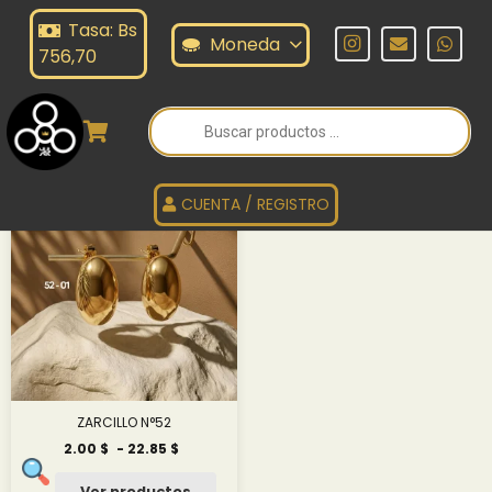
Tasa: Bs
ARCILLO 52
Moneda
756,70
Búsqueda
de
ZARCILLO 52
productos
CUENTA / REGISTRO
ZARCILLO N°52
Rango
2.00
$
-
22.85
$
de
precios:
Ver productos