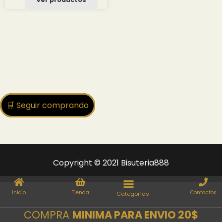
desde
2.00 $
hasta
22.85 $
🛒 Seguir comprando
Copyright © 2021 Bisuteria888
Inicio
Tienda
Contactos
COMPRA
MINIMA PARA ENVIO 20$