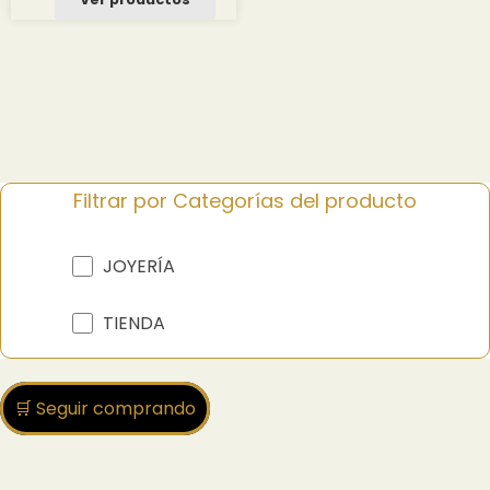
desde
1.44 $
hasta
15.62 $
Filtrar por Categorías del producto
JOYERÍA
TIENDA
🛒 Seguir comprando