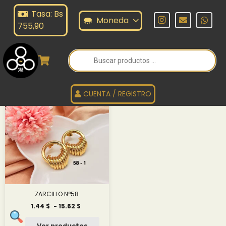
Tasa: Bs
ARCILLO N°58
Moneda
755,90
Búsqueda
de
ZARCILLO N°58
productos
CUENTA / REGISTRO
ZARCILLO N°58
Rango
1.44
$
-
15.62
$
de
precios:
Ver productos