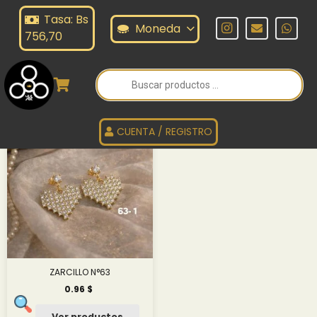
Tasa: Bs
ARCILLO N°63
Moneda
756,70
Búsqueda
de
ZARCILLO N°63
productos
CUENTA / REGISTRO
ZARCILLO N°63
0.96
$
Ver productos