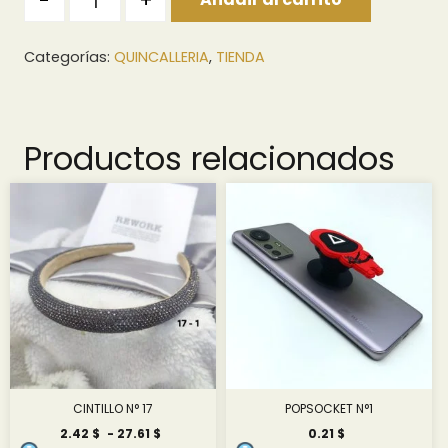
-
+
Categorías:
QUINCALLERIA
,
TIENDA
Productos relacionados
CINTILLO N° 17
POPSOCKET N°1
Rango
2.42
$
-
27.61
$
0.21
$