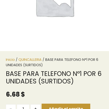
Inicio
/
QUINCALLERIA
/ BASE PARA TELEFONO N°1 POR 6
UNIDADES (SURTIDOS)
BASE PARA TELEFONO N°1 POR 6
UNIDADES (SURTIDOS)
6.68
$
Quantity
Añadir al carrito