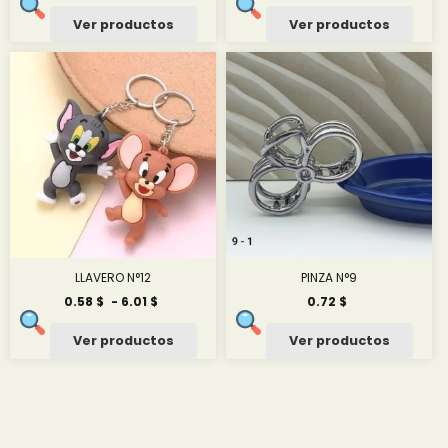
de
precios:
Ver productos
Ver productos
desde
2.42 $
hasta
27.61 $
LLAVERO N°12
PINZA N°9
Rango
0.58
$
-
6.01
$
0.72
$
de
precios:
Ver productos
Ver productos
desde
0.58 $
hasta
6.01 $