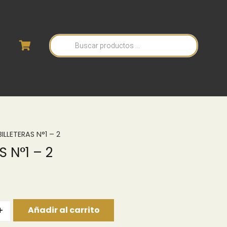
Búsqueda
de
productos
BILLETERAS N°1 – 2
S N°1 – 2
+
Añadir al carrito