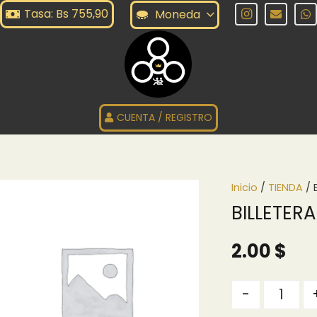
Tasa: Bs 755,90
Moneda
CUENTA / REGISTRO
Inicio
/
TIENDA
/ 
BILLETERA
2.00
$
Quantity
-