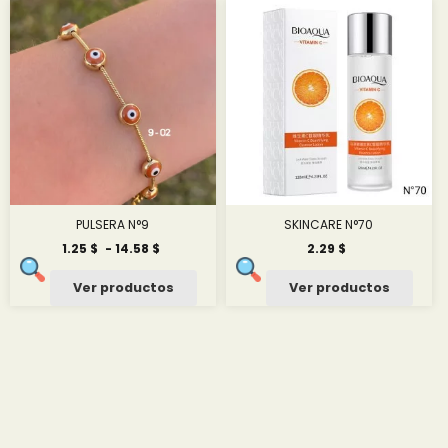
hasta
7.50 $
PULSERA N°9
SKINCARE N°70
Rango
1.25
$
-
14.58
$
2.29
$
de
precios:
Ver productos
Ver productos
desde
1.25 $
hasta
14.58 $