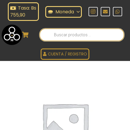
Tasa: Bs
Moneda
755,90
Búsqueda
de
productos
CUENTA / REGISTRO