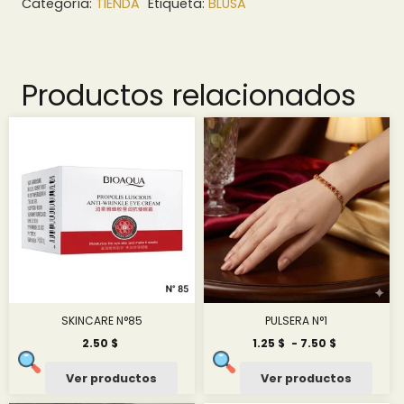
Categoría:
TIENDA
Etiqueta:
BLUSA
Productos relacionados
SKINCARE N°85
PULSERA N°1
Rango
2.50
$
1.25
$
-
7.50
$
de
precios:
Ver productos
Ver productos
desde
1.25 $