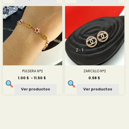
desde
1.25 $
hasta
7.50 $
PULSERA N°2
ZARCILLO N°2
Rango
1.00
$
-
11.50
$
0.58
$
de
precios:
Ver productos
Ver productos
desde
1.00 $
hasta
11.50 $