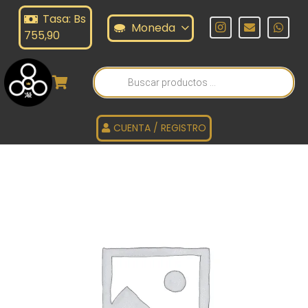
Tasa: Bs
Moneda
755,90
Búsqueda
de
productos
CUENTA / REGISTRO