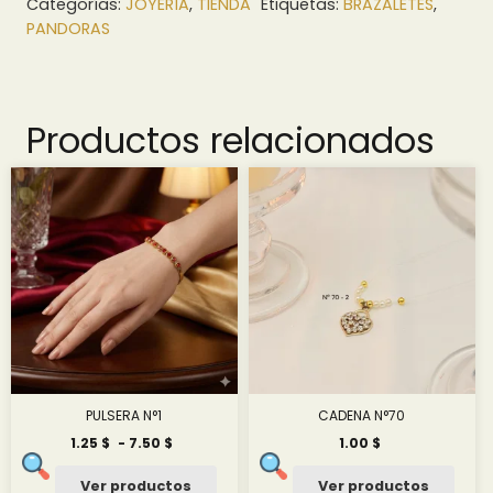
Categorías:
JOYERÍA
,
TIENDA
Etiquetas:
BRAZALETES
,
PANDORAS
Productos relacionados
PULSERA N°1
CADENA N°70
Rango
1.25
$
-
7.50
$
1.00
$
de
precios:
Ver productos
Ver productos