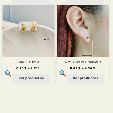
desde
desde
0.42 $
2.09 $
hasta
hasta
4.34 $
3.00 $
ZARCILLO N°54
ARGOLLAS DE FIGURAS D
Rango
Rango
0.75
$
-
7.17
$
0.42
$
-
4.34
$
de
de
precios:
precios:
Ver productos
Ver productos
desde
desde
0.75 $
0.42 $
hasta
hasta
7.17 $
4.34 $