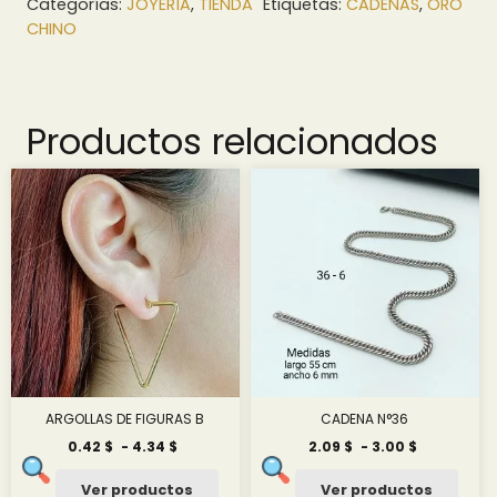
Categorías:
JOYERÍA
,
TIENDA
Etiquetas:
CADENAS
,
ORO
CHINO
Productos relacionados
ARGOLLAS DE FIGURAS B
CADENA N°36
Rango
Rango
0.42
$
-
4.34
$
2.09
$
-
3.00
$
de
de
precios:
precios:
Ver productos
Ver productos