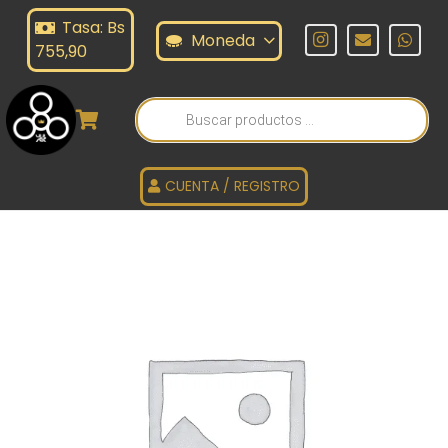
Tasa: Bs
Moneda
755,90
Búsqueda
de
productos
CUENTA / REGISTRO