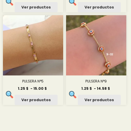
Ver productos
Ver productos
PULSERA N°5
PULSERA N°9
Rango
Rango
1.25
$
-
15.00
$
1.25
$
-
14.58
$
de
de
precios:
precios:
Ver productos
Ver productos
desde
desde
1.25 $
1.25 $
hasta
hasta
15.00 $
14.58 $