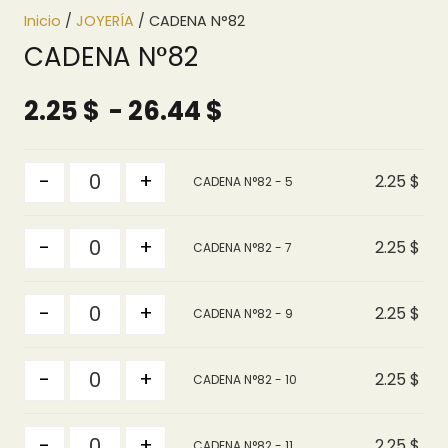
Inicio
/
JOYERÍA
/ CADENA N°82
CADENA N°82
Rango
2.25
$
-
26.44
$
de
precios:
Quantity
-
+
2.25
$
CADENA N°82 - 5
desde
2.25 $
Quantity
hasta
-
+
2.25
$
CADENA N°82 - 7
26.44 $
Quantity
-
+
2.25
$
CADENA N°82 - 9
Quantity
-
+
2.25
$
CADENA N°82 - 10
Quantity
-
+
2.25
$
CADENA N°82 - 11