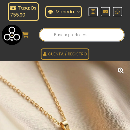
Tasa: Bs
Moneda
755,90
Búsqueda
de
productos
CUENTA / REGISTRO