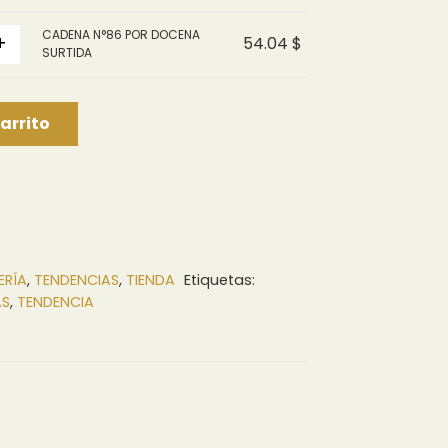
4.67 $
CADENA N°86 POR DOCENA
hasta
+
54.04
$
SURTIDA
54.04 $
arrito
ERÍA
,
TENDENCIAS
,
TIENDA
Etiquetas:
AS
,
TENDENCIA