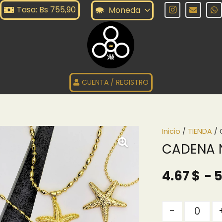
Tasa: Bs 755,90
Moneda
CUENTA / REGISTRO
Inicio
/
TIENDA
/ 
CADENA 
4.67
$
-
5
Quantity
-