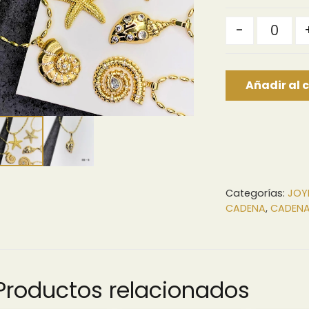
Quantity
-
Añadir al c
Categorías:
JOY
CADENA
,
CADEN
Productos relacionados