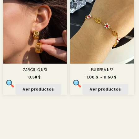
hasta
hasta
15.01 $
20.43 $
ZARCILLO N°3
PULSERA N°2
Rango
0.58
$
1.00
$
-
11.50
$
de
precios:
Ver productos
Ver productos
desde
1.00 $
hasta
11.50 $