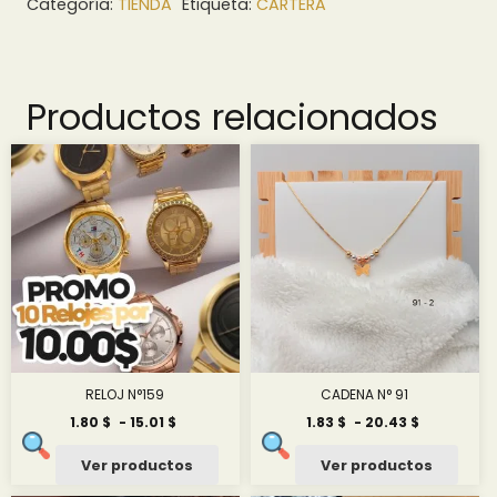
Categoría:
TIENDA
Etiqueta:
CARTERA
Productos relacionados
RELOJ N°159
CADENA N° 91
Rango
Rango
1.80
$
-
15.01
$
1.83
$
-
20.43
$
de
de
precios:
precios:
Ver productos
Ver productos
desde
desde
1.80 $
1.83 $