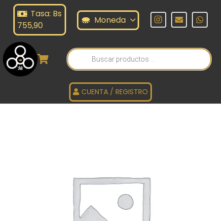
Tasa: Bs
Moneda
755,90
Búsqueda
de
productos
CUENTA / REGISTRO