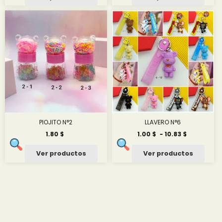
desde
desde
1.25 $
2.42 $
hasta
hasta
13.36 $
27.61 $
PIOJITO N°2
LLAVERO N°6
Rango
1.80
$
1.00
$
-
10.83
$
de
precios:
Ver productos
Ver productos
desde
1.00 $
hasta
10.83 $