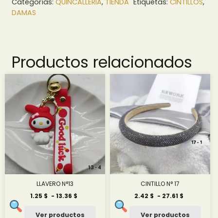
Categorías:
QUINCALLERIA
,
TIENDA
Etiquetas:
CINTILLOS
,
DAMAS
Productos relacionados
LLAVERO N°13
CINTILLO N° 17
Rango
Rango
1.25
$
-
13.36
$
2.42
$
-
27.61
$
de
de
precios:
precios:
Ver productos
Ver productos