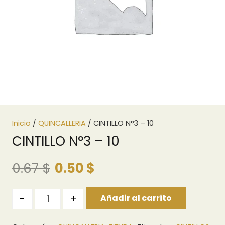
Inicio
/
QUINCALLERIA
/ CINTILLO N°3 – 10
CINTILLO N°3 – 10
El
El
0.67
$
0.50
$
precio
precio
original
actual
Quantity
-
+
Añadir al carrito
era:
es:
0.67 $.
0.50 $.