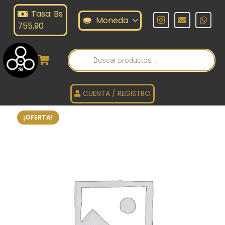
Tasa: Bs
Moneda
755,90
Búsqueda
de
productos
CUENTA / REGISTRO
¡OFERTA!