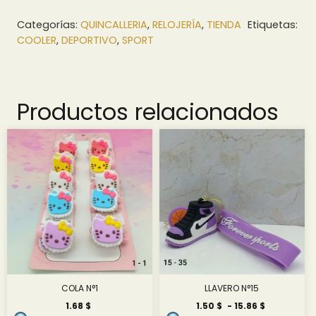
Categorías:
QUINCALLERIA
,
RELOJERÍA
,
TIENDA
Etiquetas:
COOLER
,
DEPORTIVO
,
SPORT
Productos relacionados
COLA N°1
LLAVERO N°15
Rango
1.68
$
1.50
$
-
15.86
$