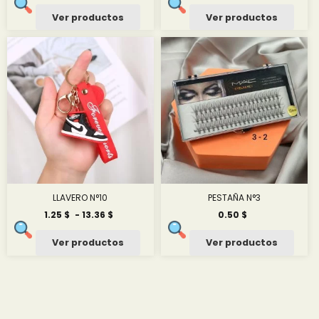
de
precios:
Ver productos
Ver productos
desde
1.50 $
hasta
15.86 $
LLAVERO N°10
PESTAÑA N°3
Rango
1.25
$
-
13.36
$
0.50
$
de
precios:
Ver productos
Ver productos
desde
1.25 $
hasta
13.36 $