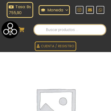
Tasa: Bs
Moneda
755,90
Búsqueda
de
productos
CUENTA / REGISTRO