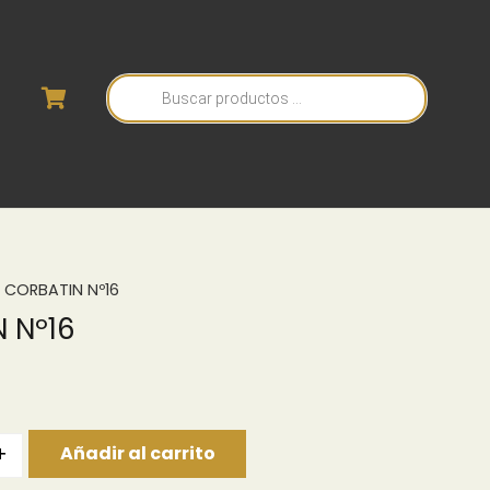
Búsqueda
de
productos
 CORBATIN Nº16
 Nº16
+
Añadir al carrito