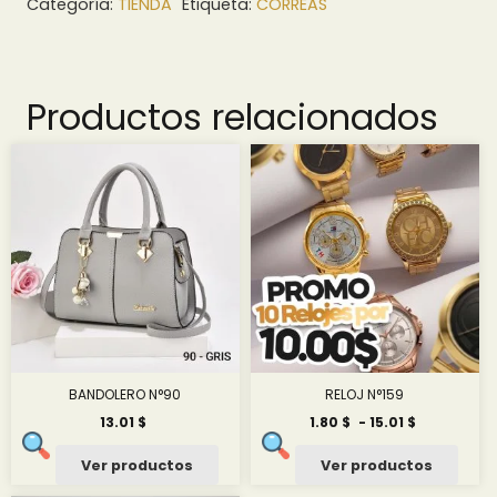
Categoría:
TIENDA
Etiqueta:
CORREAS
Productos relacionados
BANDOLERO N°90
RELOJ N°159
Rango
13.01
$
1.80
$
-
15.01
$
de
precios:
Ver productos
Ver productos
desde
1.80 $