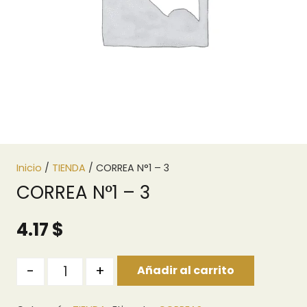
Inicio
/
TIENDA
/ CORREA N°1 – 3
CORREA N°1 – 3
4.17
$
Quantity
-
+
Añadir al carrito