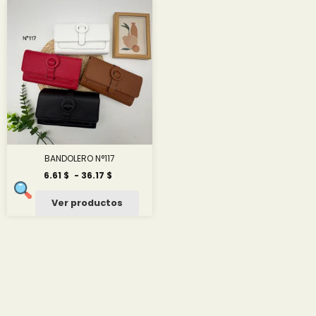
hasta
15.01 $
BANDOLERO N°117
Rango
6.61
$
-
36.17
$
de
precios:
Ver productos
desde
6.61 $
hasta
36.17 $