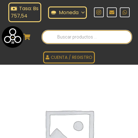
Tasa: Bs
Moneda
757,54
Búsqueda
de
productos
CUENTA / REGISTRO