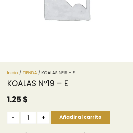
Inicio
/
TIENDA
/ KOALAS Nº19 – E
KOALAS Nº19 – E
1.25
$
Quantity
-
+
Añadir al carrito