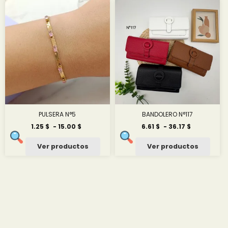
hasta
hasta
14.58 $
0.42 $
PULSERA N°5
BANDOLERO N°117
Rango
Rango
1.25
$
-
15.00
$
6.61
$
-
36.17
$
de
de
precios:
precios:
Ver productos
Ver productos
desde
desde
1.25 $
6.61 $
hasta
hasta
15.00 $
36.17 $