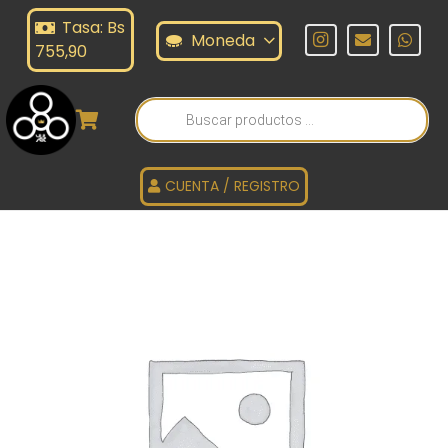
Tasa: Bs
Moneda
755,90
Búsqueda
de
productos
CUENTA / REGISTRO