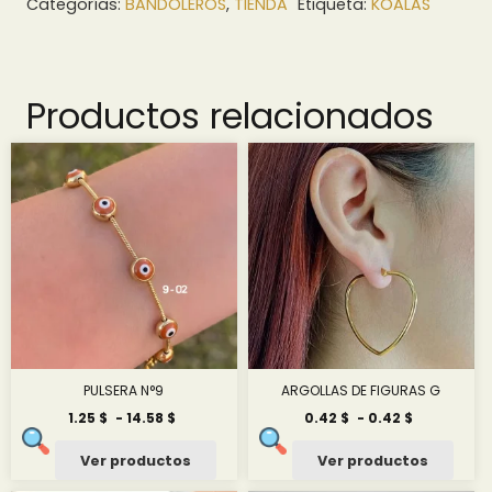
Categorías:
BANDOLEROS
,
TIENDA
Etiqueta:
KOALAS
Productos relacionados
PULSERA N°9
ARGOLLAS DE FIGURAS G
Rango
Rango
1.25
$
-
14.58
$
0.42
$
-
0.42
$
de
de
precios:
precios:
Ver productos
Ver productos
desde
desde
1.25 $
0.42 $