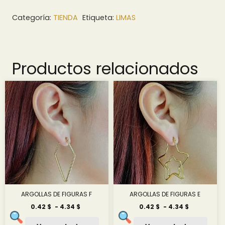
Categoría:
TIENDA
Etiqueta:
LIMAS
Productos relacionados
ARGOLLAS DE FIGURAS F
ARGOLLAS DE FIGURAS E
Rango
Rango
0.42
$
-
4.34
$
0.42
$
-
4.34
$
de
de
precios:
precios: