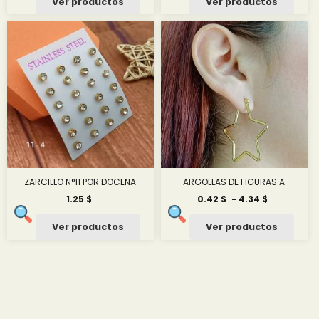
Ver productos
Ver productos
desde
desde
0.42 $
0.42 $
hasta
hasta
4.34 $
4.34 $
ZARCILLO N°11 POR DOCENA
ARGOLLAS DE FIGURAS A
Rango
1.25
$
0.42
$
-
4.34
$
de
precios:
Ver productos
Ver productos
desde
0.42 $
hasta
4.34 $