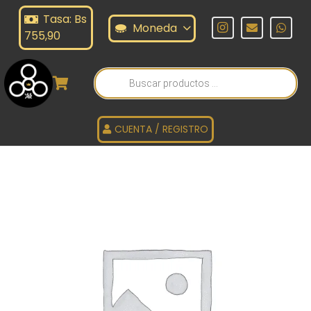
Tasa: Bs
Moneda
755,90
Búsqueda
de
productos
CUENTA / REGISTRO