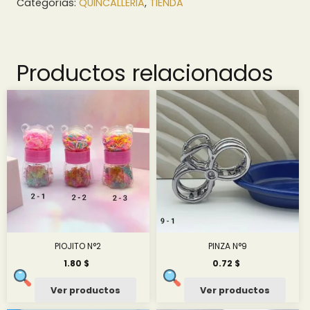
Categorías:
QUINCALLERIA
,
TIENDA
Productos relacionados
PIOJITO N°2
PINZA N°9
1.80
$
0.72
$
Ver productos
Ver productos