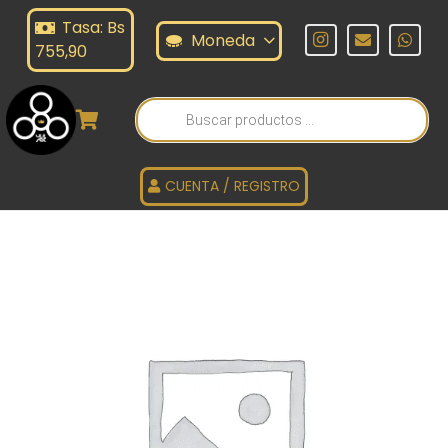
Tasa: Bs
Moneda
755,90
Búsqueda
de
productos
CUENTA / REGISTRO