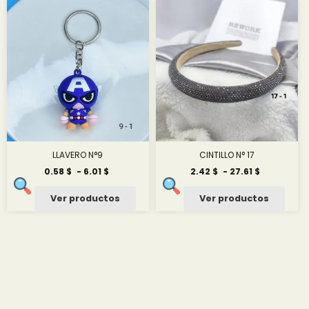
LLAVERO N°9
CINTILLO N° 17
Rango
Rango
0.58
$
-
6.01
$
2.42
$
-
27.61
$
de
de
precios:
precios:
Ver productos
Ver productos
desde
desde
0.58 $
2.42 $
hasta
hasta
6.01 $
27.61 $