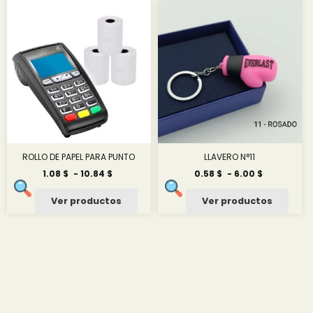
ROLLO DE PAPEL PARA PUNTO
LLAVERO N°11
Rango
Rango
1.08
$
-
10.84
$
0.58
$
-
6.00
$
de
de
precios:
precios:
Ver productos
Ver productos
desde
desde
1.08 $
0.58 $
hasta
hasta
10.84 $
6.00 $