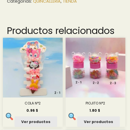
Categorías:
QUINCALLERIA
,
TIENDA
Productos relacionados
COLA N°2
PIOJITO N°2
0.96
$
1.80
$
Ver productos
Ver productos