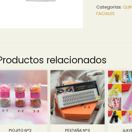
1.0
Categorías:
QUI
FACIALES
Productos relacionados
PIOJITO N°2
PESTAÑA N°3
LLAV