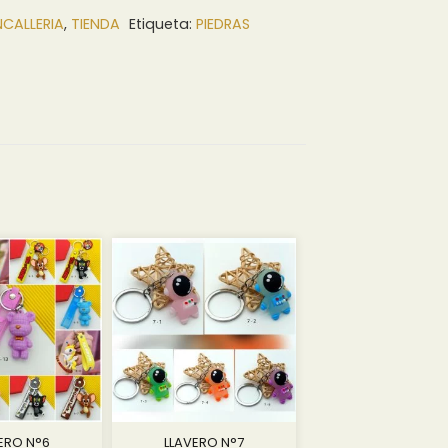
0 $.
0.42 $.
NCALLERIA
,
TIENDA
Etiqueta:
PIEDRAS
ERO N°6
LLAVERO N°7