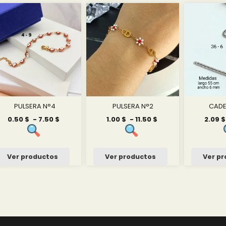
PULSERA N°4
PULSERA N°2
CADE
Rango
Rango
0.50
$
-
7.50
$
1.00
$
-
11.50
$
2.09
$
de
de
precios:
precios:
desde
desde
0.50 $
1.00 $
Ver productos
Ver productos
Ver p
hasta
hasta
7.50 $
11.50 $