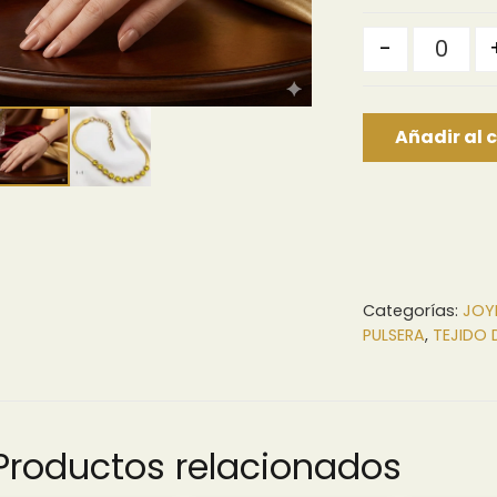
Quantity
-
Añadir al c
Categorías:
JOY
PULSERA
,
TEJIDO 
Productos relacionados