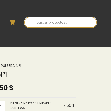
Búsqueda
de
productos
 PULSERA N°1
N°1
Rango
.50
$
de
precios:
PULSERA N°1 POR 6 UNIDADES
+
7.50
$
desde
SURTIDAS