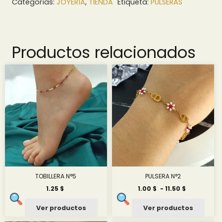
Categorías:
JOYERÍA
,
TIENDA
Etiqueta:
PULSERAS
Productos relacionados
TOBILLERA N°5
PULSERA N°2
Rango
1.25
$
1.00
$
-
11.50
$
de
precios:
Ver productos
Ver productos
desde
1.00 $