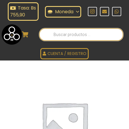
Tasa: Bs
Moneda
755,90
Búsqueda
de
productos
CUENTA / REGISTRO