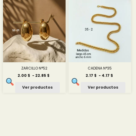
hasta
11.50 $
ZARCILLO N°52
CADENA N°35
Rango
Rango
2.00
$
-
22.85
$
2.17
$
-
4.17
$
de
de
precios:
precios:
Ver productos
Ver productos
desde
desde
2.00 $
2.17 $
hasta
hasta
22.85 $
4.17 $