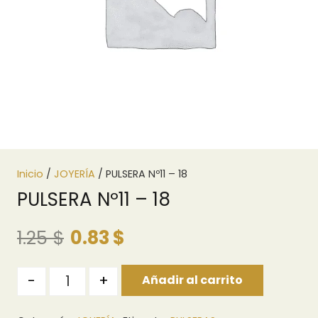
Inicio
/
JOYERÍA
/ PULSERA Nº11 – 18
PULSERA Nº11 – 18
El
El
1.25
$
0.83
$
precio
precio
original
actual
Quantity
-
+
Añadir al carrito
era:
es:
1.25 $.
0.83 $.