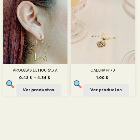
hasta
hasta
4.34 $
3.00 $
ARGOLLAS DE FIGURAS A
CADENA N°70
Rango
0.42
$
-
4.34
$
1.00
$
de
precios:
Ver productos
Ver productos
desde
0.42 $
hasta
4.34 $