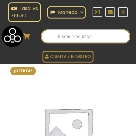
Tasa: Bs
Moneda
755,90
Búsqueda
de
productos
CUENTA / REGISTRO
¡OFERTA!