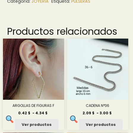
Categoría:
JOYERÍA
Etiqueta:
PULSERAS
Productos relacionados
ARGOLLAS DE FIGURAS F
CADENA N°36
Rango
Rango
0.42
$
-
4.34
$
2.09
$
-
3.00
$
de
de
precios:
precios:
Ver productos
Ver productos
desde
desde
0.42 $
2.09 $