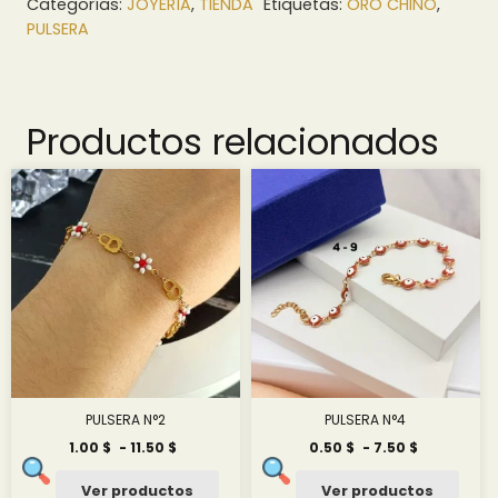
Categorías:
JOYERÍA
,
TIENDA
Etiquetas:
ORO CHINO
,
PULSERA
Productos relacionados
PULSERA N°2
PULSERA N°4
Rango
Rango
1.00
$
-
11.50
$
0.50
$
-
7.50
$
de
de
precios:
precios:
Ver productos
Ver productos