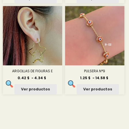
desde
desde
1.00 $
0.50 $
hasta
hasta
11.50 $
7.50 $
ARGOLLAS DE FIGURAS E
PULSERA N°9
Rango
Rango
0.42
$
-
4.34
$
1.25
$
-
14.58
$
de
de
precios:
precios:
Ver productos
Ver productos
desde
desde
0.42 $
1.25 $
hasta
hasta
4.34 $
14.58 $