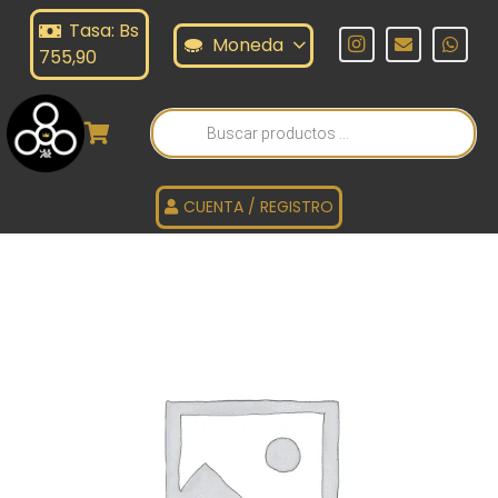
Tasa: Bs
Moneda
755,90
Búsqueda
de
productos
CUENTA / REGISTRO