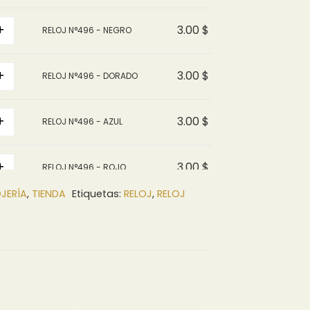
3.00 $
hasta
+
3.00
$
RELOJ N°496 - NEGRO
33.61 $
+
3.00
$
RELOJ N°496 - DORADO
+
3.00
$
RELOJ N°496 - AZUL
+
3.00
$
RELOJ N°496 - ROJO
JERÍA
,
TIENDA
Etiquetas:
RELOJ
,
RELOJ
+
33.61
$
RELOJ N°496 - DOCENA
arrito