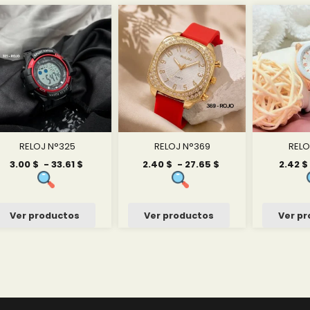
RELOJ N°325
RELOJ N°369
RELO
Rango
Rango
3.00
$
-
33.61
$
2.40
$
-
27.65
$
2.42
$
de
de
precios:
precios:
desde
desde
3.00 $
2.40 $
Ver productos
Ver productos
Ver p
hasta
hasta
33.61 $
27.65 $