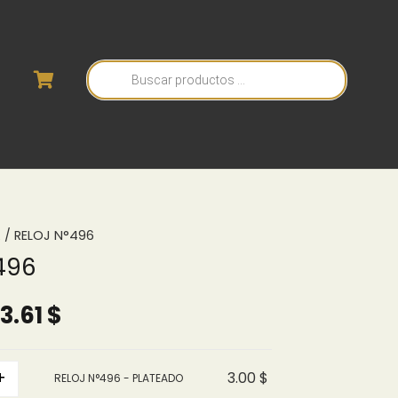
Búsqueda
de
productos
A
/ RELOJ N°496
496
Rango
3.61
$
de
precios:
+
3.00
$
RELOJ N°496 - PLATEADO
desde