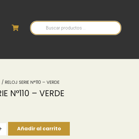
Búsqueda
de
productos
A
/ RELOJ SERIE N°110 – VERDE
IE N°110 – VERDE
+
Añadir al carrito