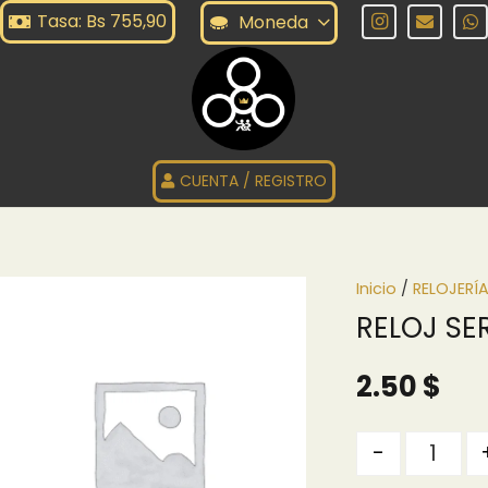
Tasa: Bs 755,90
Moneda
CUENTA / REGISTRO
Inicio
/
RELOJERÍ
RELOJ SER
2.50
$
Quantity
-