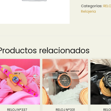
Categorías:
RELO
Relojeria
Productos relacionados
RELOJ N°337
RELOJ N°331
RELO