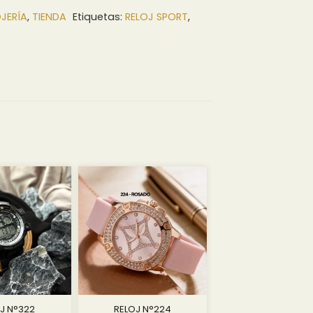
JERÍA
,
TIENDA
Etiquetas:
RELOJ SPORT
,
J N°322
RELOJ N°224