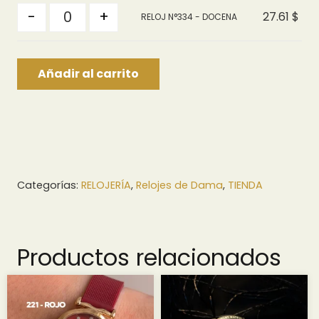
Quantity
hasta
-
+
27.61
$
RELOJ N°334 - DOCENA
27.61 $
Añadir al carrito
Categorías:
RELOJERÍA
,
Relojes de Dama
,
TIENDA
Productos relacionados