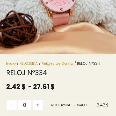
Inicio
/
RELOJERÍA
/
Relojes de Dama
/ RELOJ N°334
RELOJ N°334
Rango
2.42
$
-
27.61
$
de
precios:
Quantity
-
+
2.42
$
RELOJ N°334 - ROSADO
desde
2.42 $