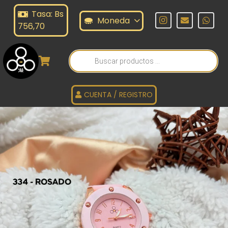
Tasa: Bs
Moneda
756,70
Búsqueda
de
productos
CUENTA / REGISTRO