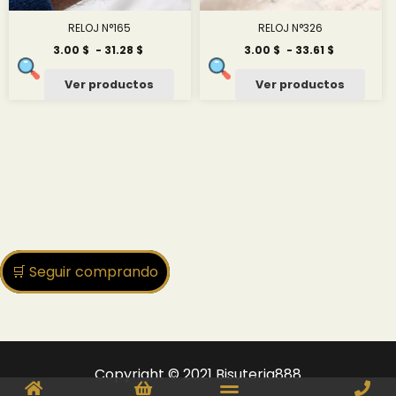
RELOJ N°165
RELOJ N°326
Rango
Rango
3.00
$
-
31.28
$
3.00
$
-
33.61
$
de
de
precios:
precios:
Ver productos
Ver productos
desde
desde
3.00 $
3.00 $
hasta
hasta
31.28 $
33.61 $
🛒 Seguir comprando
Copyright © 2021 Bisuteria888