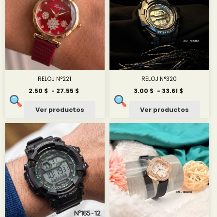
RELOJ N°221
RELOJ N°320
Rango
Rango
2.50
$
-
27.55
$
3.00
$
-
33.61
$
de
de
precios:
precios:
Ver productos
Ver productos
desde
desde
2.50 $
3.00 $
hasta
hasta
27.55 $
33.61 $