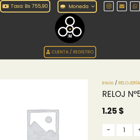
Tasa: Bs 755,90
Moneda
CUENTA / REGISTRO
Inicio
/
RELOJERÍ
RELOJ N°
1.25
$
Quantity
-