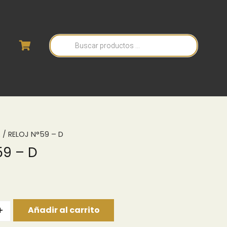
Búsqueda
de
productos
A
/ RELOJ N°59 – D
59 – D
+
Añadir al carrito