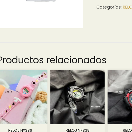
Categorías:
RELO
Productos relacionados
RELOJ N°336
RELOJ N°339
RELO