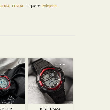
JERÍA
,
TIENDA
Etiqueta:
Relojeria
J N°325
RELOJ N°323